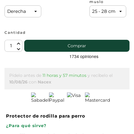
muslo
Cantidad
Comprar
Pídelo antes de
11 horas y 57 minutos
y recíbelo
el
10/08/26
con
Nacex
Protector de rodilla para perro
¿Para qué sirve?