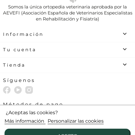
Somos la única ortopedia veterinaria aprobada por la
AEVEFI (Asociación Española de Veterinarios Especialistas
en Rehabilitación y Fisiatría)

Información

Tu cuenta
keyboard_arrow_down
Tienda
Síguenos
Métodos de pago
¿Aceptas las cookies?
Más información
Personalizar las cookies
© 2010 - 2026 - Ortocanis, S.L. (Barcelona) All rights