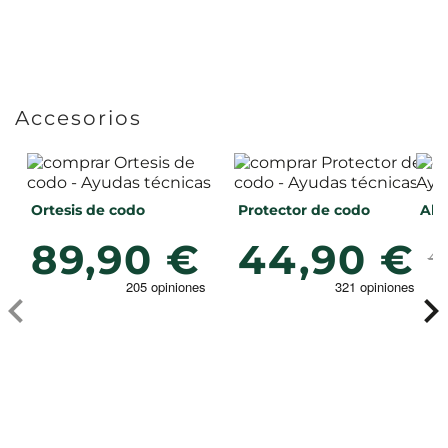
Accesorios
Ortesis de codo
Protector de codo
Ab
89,90 €
44,90 €
49,
te